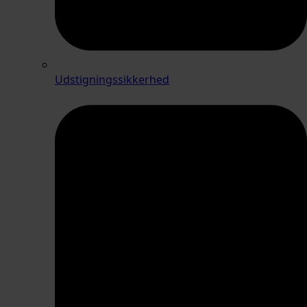
Udstigningssikkerhed