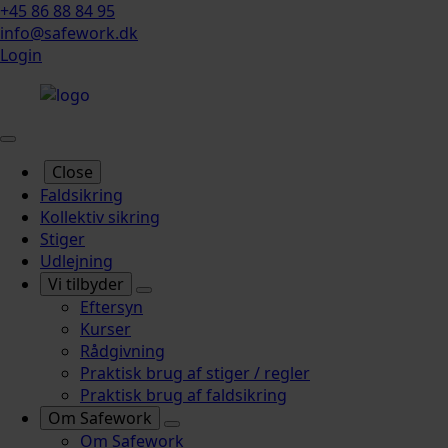
+45 86 88 84 95
info@safework.dk
Login
Close
Faldsikring
Kollektiv sikring
Stiger
Udlejning
Vi tilbyder
Eftersyn
Kurser
Rådgivning
Praktisk brug af stiger / regler
Praktisk brug af faldsikring
Om Safework
Om Safework