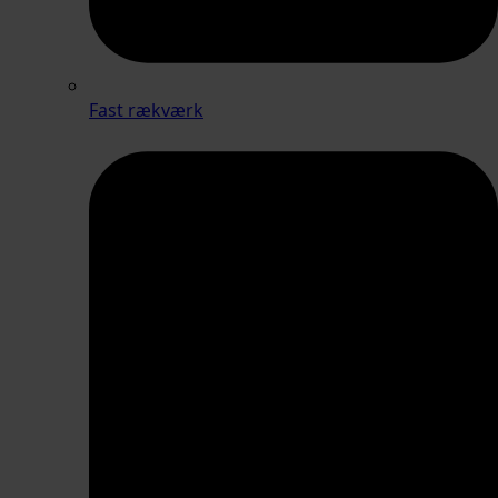
Fast rækværk