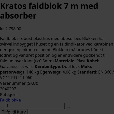
Kratos faldblok 7 m med
absorber
kr.
2.798,00
Faldblok i robust plasthus med abosorber. Blokken har
svirvel indbygget i huset og en faldindikator ved karabinen
der gør egenkontrol nemt. Blokken må bruges både i
lodret og vandret position og er endvidere godkendt til
fald ud over kant (r>0.5mm)
Materiale
: Plast
Kabel:
Galvaniseret wire
Karabintype
: Dual-lock
Maks
personvægt
: 140 kg
Egenvægt
: 4,08 kg
Standard
: EN 360 /
VG11 RFU 11.060
Varenummer (SKU):
2040207
Kategori:
Faldblokke
Kratos
faldblok
Tilføj til kurv