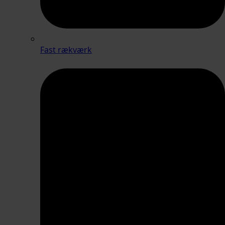
Fast rækværk