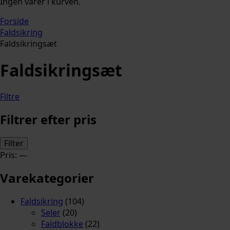
Ingen varer i kurven.
Forside
Faldsikring
Faldsikringsæt
Faldsikringsæt
Filtre
Filtrer efter pris
Mindste
Højeste
Filter
pris
pris
Pris:
—
Varekategorier
Faldsikring
(104)
Seler
(20)
Faldblokke
(22)