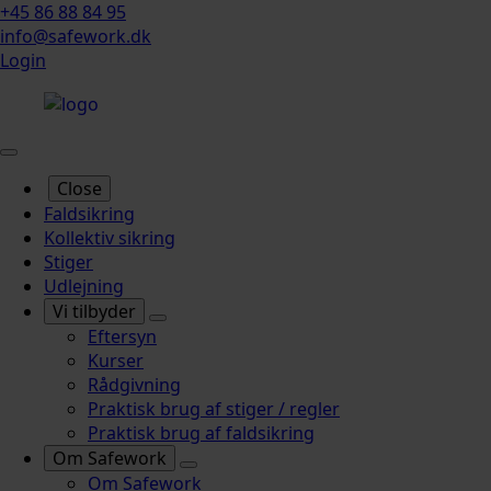
+45 86 88 84 95
info@safework.dk
Login
Close
Faldsikring
Kollektiv sikring
Stiger
Udlejning
Vi tilbyder
Eftersyn
Kurser
Rådgivning
Praktisk brug af stiger / regler
Praktisk brug af faldsikring
Om Safework
Om Safework