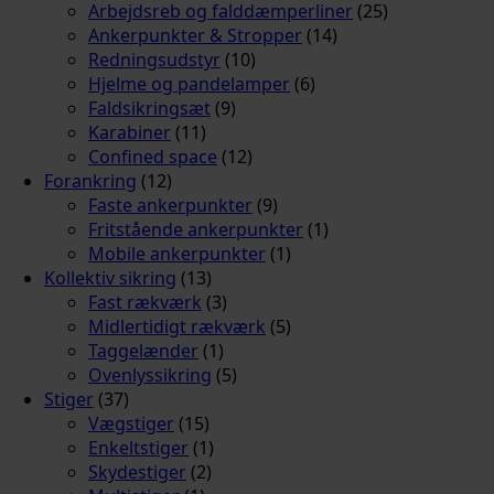
Arbejdsreb og falddæmperliner
(25)
Ankerpunkter & Stropper
(14)
Redningsudstyr
(10)
Hjelme og pandelamper
(6)
Faldsikringsæt
(9)
Karabiner
(11)
Confined space
(12)
Forankring
(12)
Faste ankerpunkter
(9)
Fritstående ankerpunkter
(1)
Mobile ankerpunkter
(1)
Kollektiv sikring
(13)
Fast rækværk
(3)
Midlertidigt rækværk
(5)
Taggelænder
(1)
Ovenlyssikring
(5)
Stiger
(37)
Vægstiger
(15)
Enkeltstiger
(1)
Skydestiger
(2)