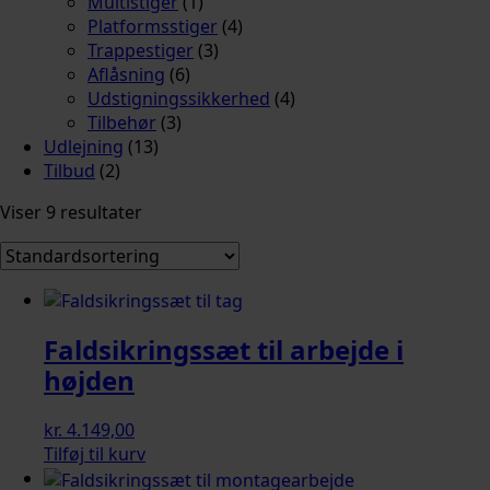
Multistiger
(1)
Platformsstiger
(4)
Trappestiger
(3)
Aflåsning
(6)
Udstigningssikkerhed
(4)
Tilbehør
(3)
Udlejning
(13)
Tilbud
(2)
Viser 9 resultater
Faldsikringssæt til arbejde i
højden
kr.
4.149,00
Tilføj til kurv