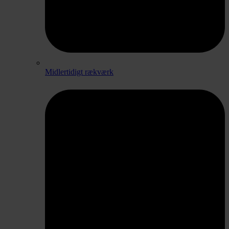
Midlertidigt rækværk