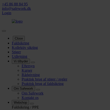
+45 86 88 84 95
info@safework.dk
Login
Close
Faldsikring
Kollektiv sikring
Stiger
Udlejning
Vi tilbyder
Eftersyn
Kurser
Rådgivning
Praktisk brug af stiger / regler
Praktisk brug af faldsikring
Om Safework
Om Safework
Kontakt os
Webshop
Faldsikring / PPE