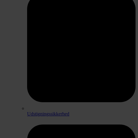
Udstigningssikkerhed