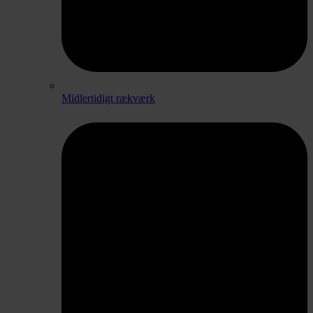
Midlertidigt rækværk