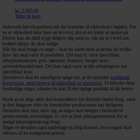
kr.
2.995,00
Tilføj til kurv
Safework har ekspertisen når det kommer til sikkerhed i højden. For
os er sikkerhed ikke bare en levevej, det er en måde at tænke på.
Derfor kan du altid trygt rådgive dig med os, når du er i tvivl om
hvilket udstyr du skal vælge.
Når du skal bruge en stige – skal du starte med at tænke på hvilke
krav der skal være til produktet. Det kan fx være specifikke
arbejdssituationer, pris, størrelse, features, bruger krav,
anvendelsessted mm. Det kan også være at din arbejdsgiver har
specifikke krav.
Derudover skal du naturligvis sørge for, at du opfylder
gældende
lovgivning, med hensyn til sikkerhed og ergonomi
. Vi tilbyder flere
forskellige stiger, således du kan få det rigtige produkt til dit behov.
Husk at en stige altid skal kontrolleres for defekter inden brug, samt
at den fungerer efter de foreskrifter producenten har defineret.
Desuden skal man sikre sig, at stigen kun bruges i henhold til
producentens anvisninger, fx ved at læse piktogrammerne for at
undgå uhensigtsmæssig brug.
Stiger er desuden også underlagt en årlig kontrol, hvor stigen skal
efterses af en kompetent person.