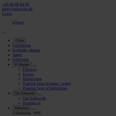
+45 86 88 84 95
info@safework.dk
Login
Close
Faldsikring
Kollektiv sikring
Stiger
Udlejning
Vi tilbyder
Eftersyn
Kurser
Rådgivning
Praktisk brug af stiger / regler
Praktisk brug af faldsikring
Om Safework
Om Safework
Kontakt os
Webshop
Faldsikring / PPE