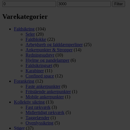
Mindste
Højeste
Filter
pris
pris
Varekategorier
Faldsikring
(104)
Seler
(20)
Faldblokke
(22)
Arbejdsreb og falddæmperliner
(25)
Ankerpunkter & Stropper
(14)
Redningsudstyr
(10)
Hjelme og pandelamper
(6)
Faldsikringsæt
(9)
Karabiner
(11)
Confined space
(12)
Forankring
(12)
Faste ankerpunkter
(9)
Fritstående ankerpunkter
(1)
Mobile ankerpunkter
(1)
Kollektiv sikring
(13)
Fast rækværk
(3)
Midlertidigt rækværk
(5)
Taggelænder
(1)
Ovenlyssikring
(5)
Stiger
(37)