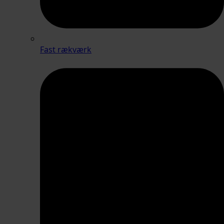
Fast rækværk