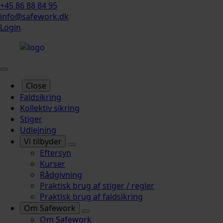
+45 86 88 84 95
info@safework.dk
Login
Close
Faldsikring
Kollektiv sikring
Stiger
Udlejning
Vi tilbyder
Eftersyn
Kurser
Rådgivning
Praktisk brug af stiger / regler
Praktisk brug af faldsikring
Om Safework
Om Safework