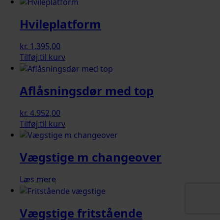
Hvileplatform
kr.
1.395,00
Tilføj til kurv
Aflåsningsdør med top
kr.
4.952,00
Tilføj til kurv
Vægstige m changeover
Læs mere
Vægstige fritstående