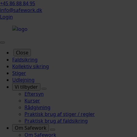
+45 86 88 84 95
info@safework.dk
Login
Close
Faldsikring
Kollektiv sikring
Stiger
Udlejning
Vi tilbyder
Eftersyn
Kurser
Rådgivning
Praktisk brug af stiger / regler
Praktisk brug af faldsikring
Om Safework
Om Safework