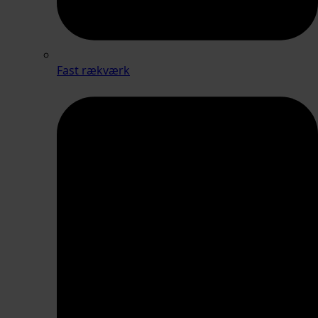
Fast rækværk