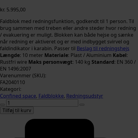
kr.
5.995,00
Faldblok med redningsfunktion, godkendt til 1 person. Til
brug sammen med treben eller andre steder hvor redning
/ evakuering er muligt. Blokken kan både hejse og sænke
når redning er aktiveret og er med indbygget svirvel og
faldindikator i karabin. Passer til
Beslag til redningshejs
Længde
: 10 meter
Materiale
: Plast / Aluminium
Kabel
:
Rustfri wire
Maks personvægt
: 140 kg
Standard
: EN 360 /
EN 1496:2007
Varenummer (SKU):
FA2040110
Kategori:
Confined space
,
Faldblokke
,
Redningsudstyr
Evakueringsblok
10
Tilføj til kurv
meter
antal