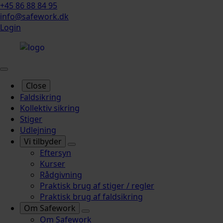
+45 86 88 84 95
info@safework.dk
Login
Close
Faldsikring
Kollektiv sikring
Stiger
Udlejning
Vi tilbyder
Eftersyn
Kurser
Rådgivning
Praktisk brug af stiger / regler
Praktisk brug af faldsikring
Om Safework
Om Safework