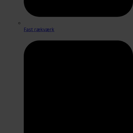
Fast rækværk