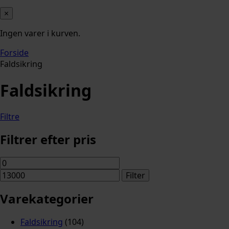
×
Ingen varer i kurven.
Forside
Faldsikring
Faldsikring
Filtre
Filtrer efter pris
Mindste
Højeste
pris
pris
Filter
Varekategorier
Faldsikring
(104)