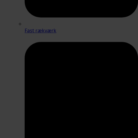
Fast rækværk