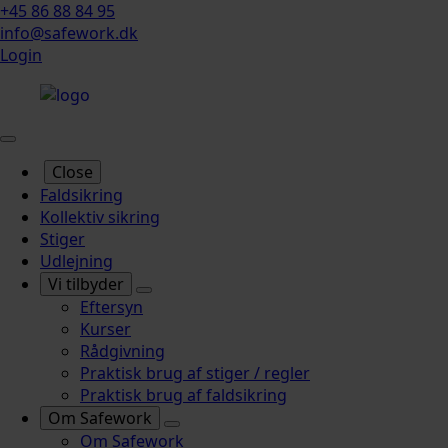
+45 86 88 84 95
info@safework.dk
Login
Close
Faldsikring
Kollektiv sikring
Stiger
Udlejning
Vi tilbyder
Eftersyn
Kurser
Rådgivning
Praktisk brug af stiger / regler
Praktisk brug af faldsikring
Om Safework
Om Safework