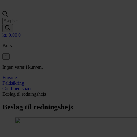
Products
search
kr.
0,00
0
Kurv
×
Ingen varer i kurven.
Forside
Faldsikring
Confined space
Beslag til redningshejs
Beslag til redningshejs