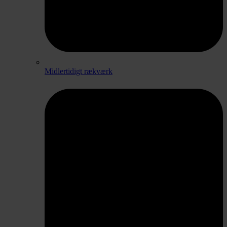
Midlertidigt rækværk