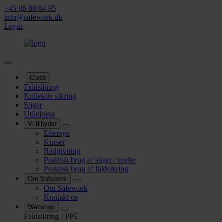
+45 86 88 84 95
info@safework.dk
Login
Close
Faldsikring
Kollektiv sikring
Stiger
Udlejning
Vi tilbyder
Eftersyn
Kurser
Rådgivning
Praktisk brug af stiger / regler
Praktisk brug af faldsikring
Om Safework
Om Safework
Kontakt os
Webshop
Faldsikring / PPE