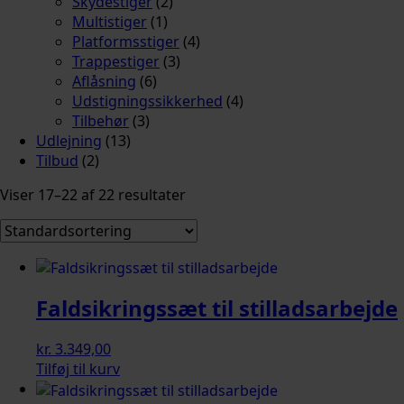
Skydestiger
(2)
Multistiger
(1)
Platformsstiger
(4)
Trappestiger
(3)
Aflåsning
(6)
Udstigningssikkerhed
(4)
Tilbehør
(3)
Udlejning
(13)
Tilbud
(2)
Viser 17–22 af 22 resultater
Faldsikringssæt til stilladsarbejde
kr.
3.349,00
Tilføj til kurv