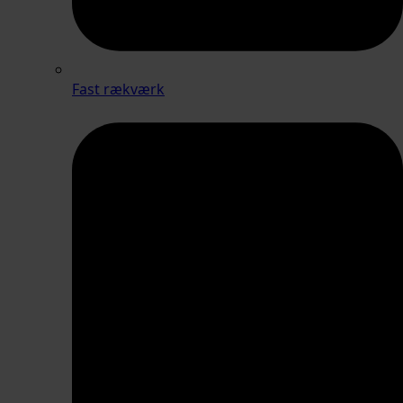
Fast rækværk