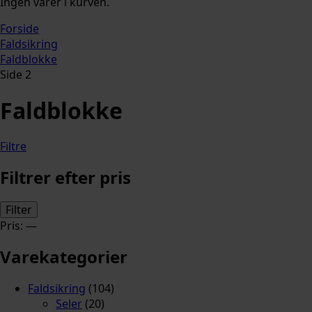
Ingen varer i kurven.
Forside
Faldsikring
Faldblokke
Side 2
Faldblokke
Filtre
Filtrer efter pris
Mindste
Højeste
Filter
pris
pris
Pris:
—
Varekategorier
Faldsikring
(104)
Seler
(20)