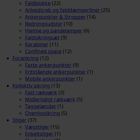
Faldblokke
(22)
Arbejdsreb og falddæmperliner
(25)
Ankerpunkter & Stropper
(14)
Redningsudstyr
(10)
Hjelme og pandelamper
(6)
Faldsikringsæt
(9)
Karabiner
(11)
Confined space
(12)
Forankring
(12)
Faste ankerpunkter
(9)
Fritstående ankerpunkter
(1)
Mobile ankerpunkter
(1)
Kollektiv sikring
(13)
Fast rækværk
(3)
Midlertidigt rækværk
(5)
Taggelænder
(1)
Ovenlyssikring
(5)
Stiger
(37)
Vægstiger
(15)
Enkeltstiger
(1)