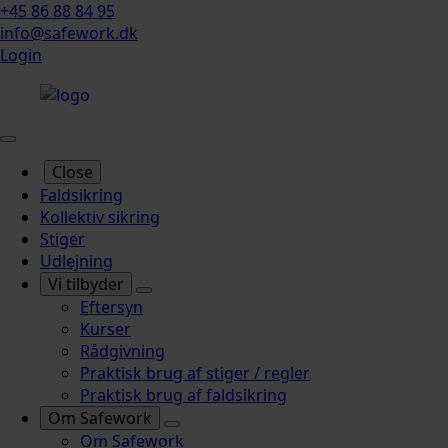
+45 86 88 84 95
info@safework.dk
Login
Close
Faldsikring
Kollektiv sikring
Stiger
Udlejning
Vi tilbyder
Eftersyn
Kurser
Rådgivning
Praktisk brug af stiger / regler
Praktisk brug af faldsikring
Om Safework
Om Safework