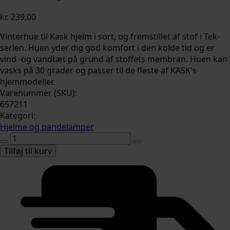
kr.
239,00
Vinterhue til Kask hjelm i sort, og fremstillet af stof i Tek-
serien. Huen yder dig god komfort i den kolde tid og er
vind -og vandtæt på grund af stoffets membran. Huen kan
vasks på 30 grader og passer til de fleste af KASK's
hjemmodeller.
Varenummer (SKU):
657211
Kategori:
Hjelme og pandelamper
KASK
Hjelmhue
Tilføj til kurv
vinter
antal