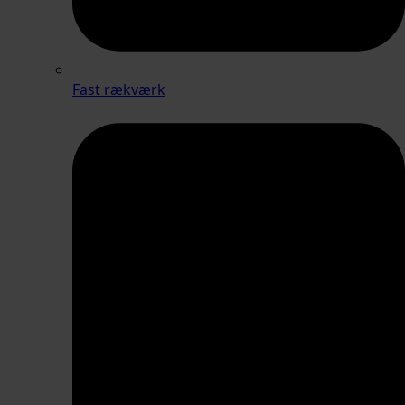
Fast rækværk