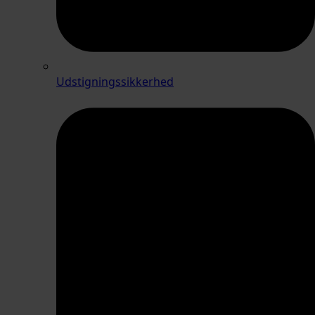
Udstigningssikkerhed