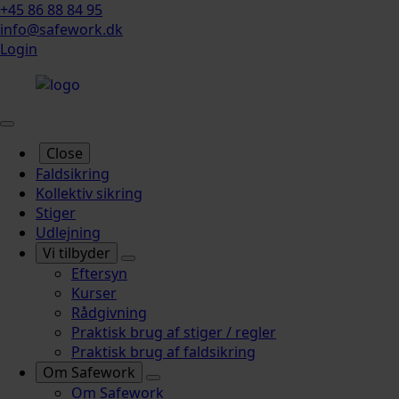
+45 86 88 84 95
info@safework.dk
Login
Close
Faldsikring
Kollektiv sikring
Stiger
Udlejning
Vi tilbyder
Eftersyn
Kurser
Rådgivning
Praktisk brug af stiger / regler
Praktisk brug af faldsikring
Om Safework
Om Safework