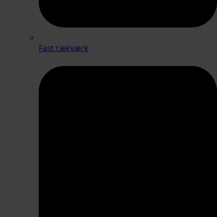
Fast rækværk