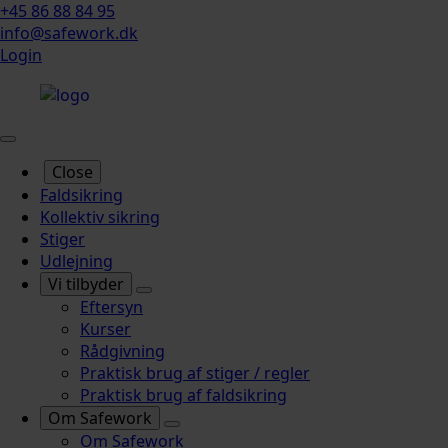
+45 86 88 84 95
info@safework.dk
Login
Close
Faldsikring
Kollektiv sikring
Stiger
Udlejning
Vi tilbyder
Eftersyn
Kurser
Rådgivning
Praktisk brug af stiger / regler
Praktisk brug af faldsikring
Om Safework
Om Safework