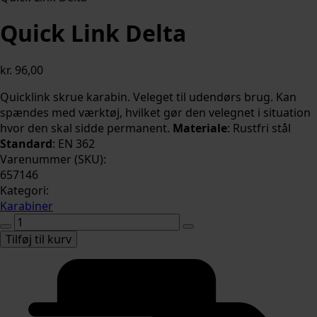
Quick Link Delta
kr.
96,00
Quicklink skrue karabin. Veleget til udendørs brug. Kan
spændes med værktøj, hvilket gør den velegnet i situation
hvor den skal sidde permanent.
Materiale
: Rustfri stål
Standard
: EN 362
Varenummer (SKU):
657146
Kategori:
Karabiner
Quick
Link
Tilføj til kurv
Delta
antal