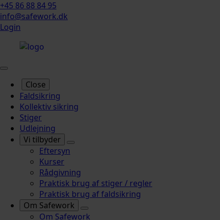
+45 86 88 84 95
info@safework.dk
Login
Close
Faldsikring
Kollektiv sikring
Stiger
Udlejning
Vi tilbyder
Eftersyn
Kurser
Rådgivning
Praktisk brug af stiger / regler
Praktisk brug af faldsikring
Om Safework
Om Safework