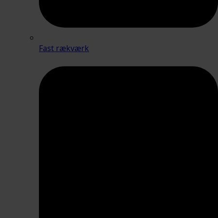
Fast rækværk