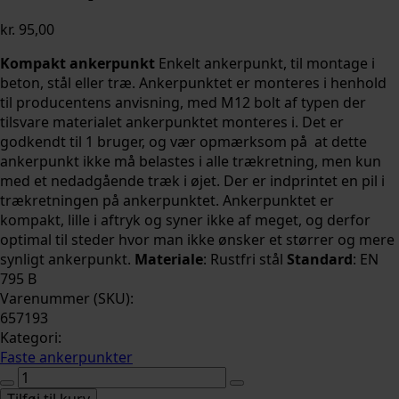
kr.
95,00
Kompakt ankerpunkt
Enkelt ankerpunkt, til montage i
beton, stål eller træ. Ankerpunktet er monteres i henhold
til producentens anvisning, med M12 bolt af typen der
tilsvare materialet ankerpunktet monteres i. Det er
godkendt til 1 bruger, og vær opmærksom på at dette
ankerpunkt ikke må belastes i alle trækretning, men kun
med et nedadgående træk i øjet. Der er indprintet en pil i
trækretningen på ankerpunktet. Ankerpunktet er
kompakt, lille i aftryk og syner ikke af meget, og derfor
optimal til steder hvor man ikke ønsker et størrer og mere
synligt ankerpunkt.
Materiale
: Rustfri stål
Standard
: EN
795 B
Varenummer (SKU):
657193
Kategori:
Faste ankerpunkter
Ankerpunkt,
lille
Tilføj til kurv