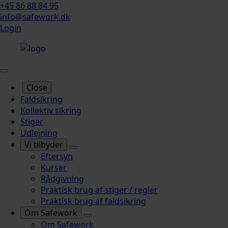
+45 86 88 84 95
info@safework.dk
Login
Close
Faldsikring
Kollektiv sikring
Stiger
Udlejning
Vi tilbyder
Eftersyn
Kurser
Rådgivning
Praktisk brug af stiger / regler
Praktisk brug af faldsikring
Om Safework
Om Safework