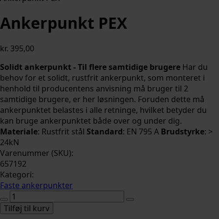
Ankerpunkt PEX
kr.
395,00
Solidt ankerpunkt - Til flere samtidige brugere
Har du
behov for et solidt, rustfrit ankerpunkt, som monteret i
henhold til producentens anvisning må bruger til 2
samtidige brugere, er her løsningen. Foruden dette må
ankerpunktet belastes i alle retninge, hvilket betyder du
kan bruge ankerpunktet både over og under dig.
Materiale
: Rustfrit stål
Standard
: EN 795 A
Brudstyrke
: >
24kN
Varenummer (SKU):
657192
Kategori:
Faste ankerpunkter
Ankerpunkt
PEX
Tilføj til kurv
antal