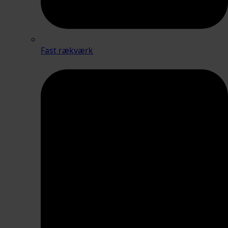
Fast rækværk