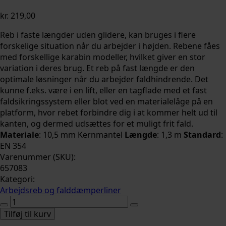
kr.
219,00
Reb i faste længder uden glidere, kan bruges i flere
forskelige situation når du arbejder i højden. Rebene fåes
med forskellige karabin modeller, hvilket giver en stor
variation i deres brug. Et reb på fast længde er den
optimale løsninger når du arbejder faldhindrende. Det
kunne f.eks. være i en lift, eller en tagflade med et fast
faldsikringssystem eller blot ved en materialelåge på en
platform, hvor rebet forbindre dig i at kommer helt ud til
kanten, og dermed udsættes for et muligt frit fald.
Materiale
: 10,5 mm Kernmantel
Længde
: 1,3 m
Standard
:
EN 354
Varenummer (SKU):
657083
Kategori:
Arbejdsreb og falddæmperliner
Fast
arbejdsline
Tilføj til kurv
1,3