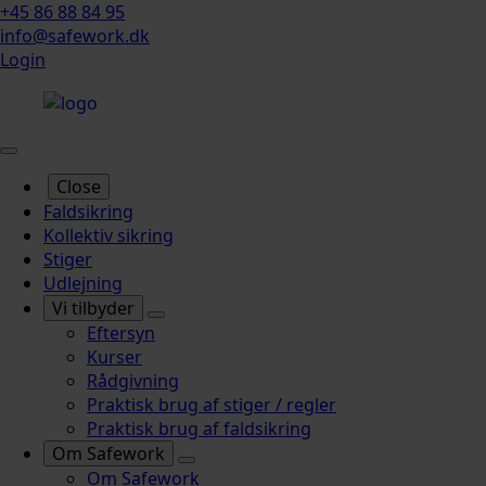
+45 86 88 84 95
info@safework.dk
Login
Close
Faldsikring
Kollektiv sikring
Stiger
Udlejning
Vi tilbyder
Eftersyn
Kurser
Rådgivning
Praktisk brug af stiger / regler
Praktisk brug af faldsikring
Om Safework
Om Safework