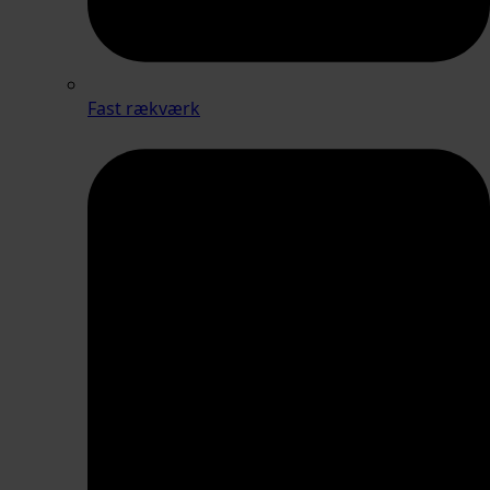
Fast rækværk