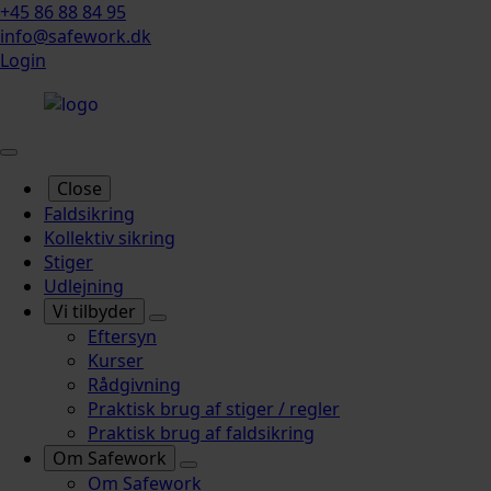
+45 86 88 84 95
info@safework.dk
Login
Close
Faldsikring
Kollektiv sikring
Stiger
Udlejning
Vi tilbyder
Eftersyn
Kurser
Rådgivning
Praktisk brug af stiger / regler
Praktisk brug af faldsikring
Om Safework
Om Safework