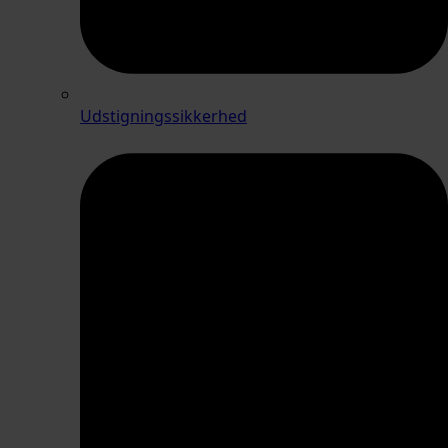
Udstigningssikkerhed