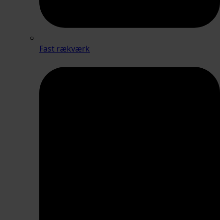
Fast rækværk