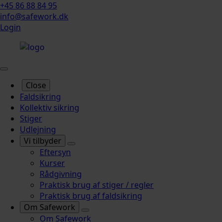
+45 86 88 84 95
info@safework.dk
Login
Close
Faldsikring
Kollektiv sikring
Stiger
Udlejning
Vi tilbyder
Eftersyn
Kurser
Rådgivning
Praktisk brug af stiger / regler
Praktisk brug af faldsikring
Om Safework
Om Safework