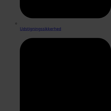
Udstigningssikkerhed