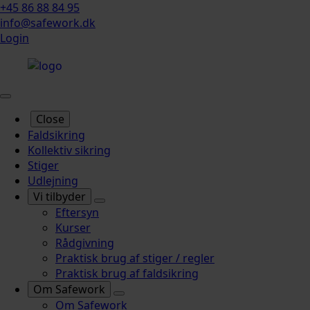
+45 86 88 84 95
info@safework.dk
Login
Close
Faldsikring
Kollektiv sikring
Stiger
Udlejning
Vi tilbyder
Eftersyn
Kurser
Rådgivning
Praktisk brug af stiger / regler
Praktisk brug af faldsikring
Om Safework
Om Safework