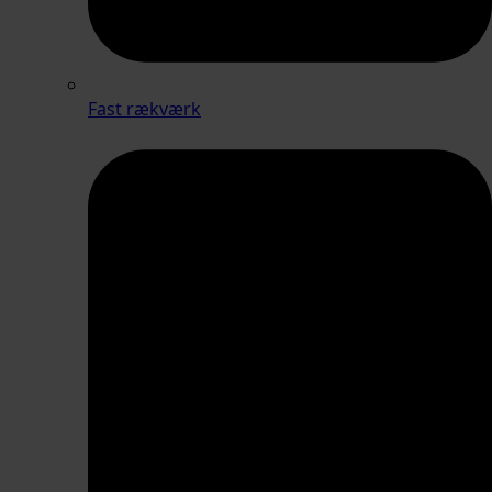
Fast rækværk