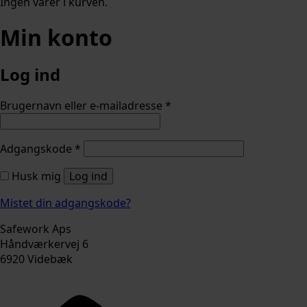
Ingen varer i kurven.
Min konto
Log ind
Påkrævet
Brugernavn eller e-mailadresse
*
Påkrævet
Adgangskode
*
Husk mig
Log ind
Mistet din adgangskode?
Safework Aps
Håndværkervej 6
6920 Videbæk