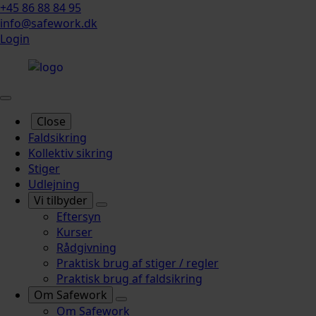
+45 86 88 84 95
info@safework.dk
Login
Close
Faldsikring
Kollektiv sikring
Stiger
Udlejning
Vi tilbyder
Eftersyn
Kurser
Rådgivning
Praktisk brug af stiger / regler
Praktisk brug af faldsikring
Om Safework
Om Safework