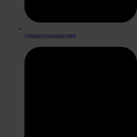
Udstigningssikkerhed