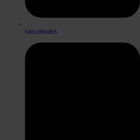
Fast rækværk