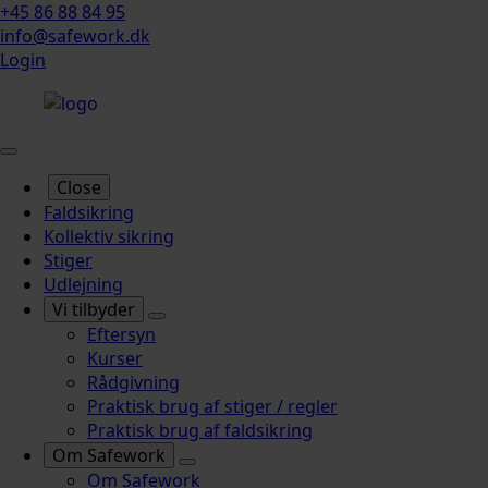
+45 86 88 84 95
info@safework.dk
Login
Close
Faldsikring
Kollektiv sikring
Stiger
Udlejning
Vi tilbyder
Eftersyn
Kurser
Rådgivning
Praktisk brug af stiger / regler
Praktisk brug af faldsikring
Om Safework
Om Safework